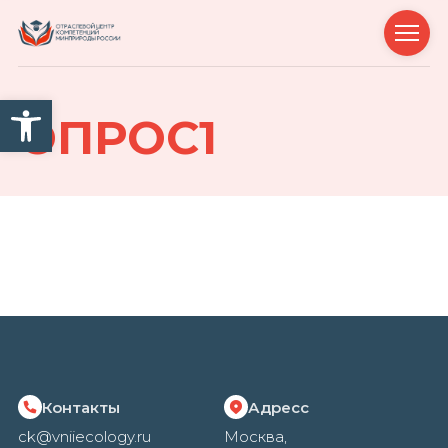
Открыть панель инструм
ОПРОС1
Контакты
Адресс
ck@vniiecology.ru
Москва,